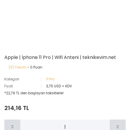
Apple | İphone 11 Pro | Wifi Anteni | teknikevim.net
(0) Yorum
- 0 Puan
Kategori
11 Pro
Fiyat
3,75 USD + KDV
*22,79 TL den başlayan taksitlerle!
214,16 TL