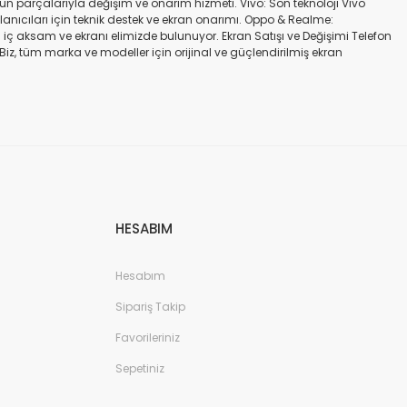
gün parçalarıyla değişim ve onarım hizmeti. Vivo: Son teknoloji Vivo
ullanıcıları için teknik destek ve ekran onarımı. Oppo & Realme:
iç aksam ve ekranı elimizde bulunuyor. Ekran Satışı ve Değişimi Telefon
. Biz, tüm marka ve modeller için orijinal ve güçlendirilmiş ekran
a iadesi mümkün değildir. Alırken ekran modeli ile cihazın modelinin
kran değişimi ve tamiri Batarya değişimi Neden Bizi Tercih Etmelisiniz?
a zarar vermeyen, uzun ömürlü parçalar kullanıyoruz. Hızlı çözüm: Ekran
tutuyoruz. Sonuç Telefonunuzun ekranı kırıldığında ya da başka bir
ibi başlıca markaların tüm modellerinde, orijinal ve farklı kalitelerde
HESABIM
Hesabım
Sipariş Takip
Favorileriniz
Sepetiniz