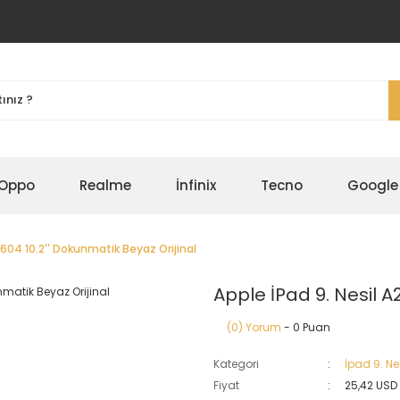
Oppo
Realme
İnfinix
Tecno
Google
2604 10.2'' Dokunmatik Beyaz Orijinal
Apple İPad 9. Nesil A
(0) Yorum
- 0 Puan
Kategori
İpad 9. Ne
Fiyat
25,42 USD