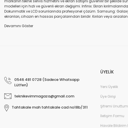
markanın teknik servis hizmetini ve ekran satışını güvenilir bir şekilde
modelleri için hızlı ve güvenli ekran değişimi. Infinix: Ekran kırılmaları
Dokunmatik ve LCD sorunlarında profesyonel çözüm. Samsung: Galaxy seri
ekranları, cihazın en hassas parçalarından biridir. Kırılan veya arızalana
seçenekleri sunuyoruz. Orijinal ekran: Üretici firma garantili, yüksek 
uyumlu olup olmadığına dikkat ediniz. HK-ZY-A.Kalite ekran: Daha dayanıkl
Profesyonel ekip: Deneyimli teknik servis ekibimiz, tüm marka ve modeller
değişimi ve diğer onarımlar çoğu zaman aynı gün tamamlanır. Uygun fiy
arıza oluştuğunda, güvenilir ve profesyonel bir teknik servise ihtiyaç duy
ekranlarla hızlı ve güvenli çözümler sunuyoruz. Cihazınızın değerini koru
ÜYELİK
0546 481 0728 (Sadece Whatsapp
Lütfen)
Yeni Üyelik
teknikevimmagaza@gmail.com
Üye Girişi
Şifremi Unuttum
Tahtakale mah tahtakale cad no18b/311
İletişim Formu
Havale Bildirim