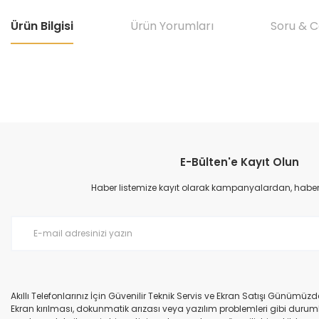
Ürün Bilgisi
Ürün Yorumları
Soru & 
Bu ürünün fiyat bilgisi, resim, ürün açıklamalarında ve diğer konular
Görüş ve önerileriniz için teşekkür ederiz.
E-Bülten'e Kayıt Olun
Ürün resmi kalitesiz, bozuk veya görüntülenemiyor.
Ürün açıklamasında eksik bilgiler bulunuyor.
Haber listemize kayıt olarak kampanyalardan, haberda
Ürün bilgilerinde hatalar bulunuyor.
Ürün fiyatı diğer sitelerden daha pahalı.
Bu ürüne benzer farklı alternatifler olmalı.
Akıllı Telefonlarınız İçin Güvenilir Teknik Servis ve Ekran Satışı Günümü
Ekran kırılması, dokunmatik arızası veya yazılım problemleri gibi durumla