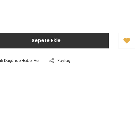
Sepete Ekle
atı Düşünce Haber Ver
Paylaş