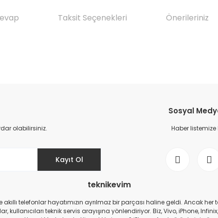
Cevap
Taksit Seçenekleri
Önerileriniz
da yetersiz gördüğünüz noktaları öneri formunu kullanarak tarafımıza il
Ürün hakkında henüz soru sorulmamış.
Bu ürüne ilk yorumu siz yapın!
Sosyal Medya 
Yorum Yaz
Soru Sor
r olabilirsiniz.
Haber listemize
Kayıt Ol
teknikevim
zde akıllı telefonlar hayatımızın ayrılmaz bir parçası haline geldi. Ancak h
r, kullanıcıları teknik servis arayışına yönlendiriyor. Biz, Vivo, iPhone, I