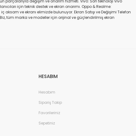
gün parçalarıyla değişim ve onarım hizmeti. Vivo: Son teknoloji Vivo
ullanıcıları için teknik destek ve ekran onarımı. Oppo & Realme:
iç aksam ve ekranı elimizde bulunuyor. Ekran Satışı ve Değişimi Telefon
. Biz, tüm marka ve modeller için orijinal ve güçlendirilmiş ekran
a iadesi mümkün değildir. Alırken ekran modeli ile cihazın modelinin
kran değişimi ve tamiri Batarya değişimi Neden Bizi Tercih Etmelisiniz?
a zarar vermeyen, uzun ömürlü parçalar kullanıyoruz. Hızlı çözüm: Ekran
tutuyoruz. Sonuç Telefonunuzun ekranı kırıldığında ya da başka bir
ibi başlıca markaların tüm modellerinde, orijinal ve farklı kalitelerde
HESABIM
Hesabım
Sipariş Takip
Favorileriniz
Sepetiniz