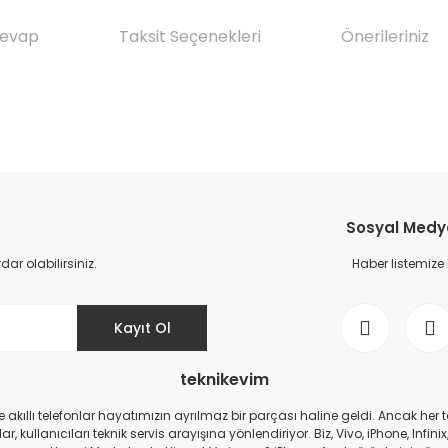
Cevap
Taksit Seçenekleri
Önerileriniz
da yetersiz gördüğünüz noktaları öneri formunu kullanarak tarafımıza il
Ürün hakkında henüz soru sorulmamış.
Bu ürüne ilk yorumu siz yapın!
Sosyal Medya 
Yorum Yaz
Soru Sor
r olabilirsiniz.
Haber listemize
Kayıt Ol
teknikevim
zde akıllı telefonlar hayatımızın ayrılmaz bir parçası haline geldi. Ancak h
r, kullanıcıları teknik servis arayışına yönlendiriyor. Biz, Vivo, iPhone, I