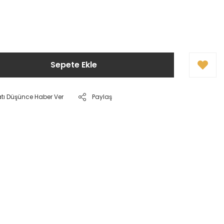
Sepete Ekle
atı Düşünce Haber Ver
Paylaş