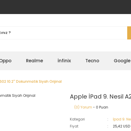
Oppo
Realme
İnfinix
Tecno
Google
602 10.2'' Dokunmatik Siyah Orijinal
Apple İPad 9. Nesil A
(0) Yorum
- 0 Puan
Kategori
İpad 9. Ne
Fiyat
25,42 USD