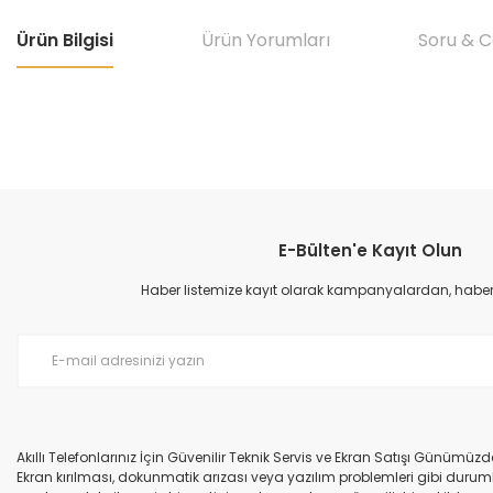
Ürün Bilgisi
Ürün Yorumları
Soru & 
Bu ürünün fiyat bilgisi, resim, ürün açıklamalarında ve diğer konular
Görüş ve önerileriniz için teşekkür ederiz.
E-Bülten'e Kayıt Olun
Ürün resmi kalitesiz, bozuk veya görüntülenemiyor.
Ürün açıklamasında eksik bilgiler bulunuyor.
Haber listemize kayıt olarak kampanyalardan, haberda
Ürün bilgilerinde hatalar bulunuyor.
Ürün fiyatı diğer sitelerden daha pahalı.
Bu ürüne benzer farklı alternatifler olmalı.
Akıllı Telefonlarınız İçin Güvenilir Teknik Servis ve Ekran Satışı Günümü
Ekran kırılması, dokunmatik arızası veya yazılım problemleri gibi durumla