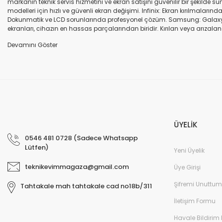
markanın teknik servis hizmetini ve ekran satışını güvenilir bir şekilde
modelleri için hızlı ve güvenli ekran değişimi. Infinix: Ekran kırılmaları
Dokunmatik ve LCD sorunlarında profesyonel çözüm. Samsung: Galaxy seri
ekranları, cihazın en hassas parçalarından biridir. Kırılan veya arızalana
seçenekleri sunuyoruz. Orijinal ekran: Üretici firma garantili, yüksek 
uyumlu olup olmadığına dikkat ediniz. HK-ZY-A.Kalite ekran: Daha dayanıkl
Profesyonel ekip: Deneyimli teknik servis ekibimiz, tüm marka ve modeller
değişimi ve diğer onarımlar çoğu zaman aynı gün tamamlanır. Uygun fiy
arıza oluştuğunda, güvenilir ve profesyonel bir teknik servise ihtiyaç duy
ekranlarla hızlı ve güvenli çözümler sunuyoruz. Cihazınızın değerini koru
ÜYELİK
0546 481 0728 (Sadece Whatsapp
Lütfen)
Yeni Üyelik
teknikevimmagaza@gmail.com
Üye Girişi
Şifremi Unuttum
Tahtakale mah tahtakale cad no18b/311
İletişim Formu
Havale Bildirim