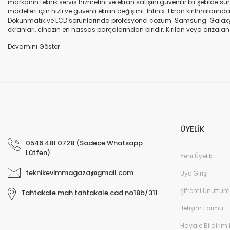
markanın teknik servis hizmetini ve ekran satışını güvenilir bir şekilde
modelleri için hızlı ve güvenli ekran değişimi. Infinix: Ekran kırılmaları
Dokunmatik ve LCD sorunlarında profesyonel çözüm. Samsung: Galaxy seri
ekranları, cihazın en hassas parçalarından biridir. Kırılan veya arızalana
seçenekleri sunuyoruz. Orijinal ekran: Üretici firma garantili, yüksek 
uyumlu olup olmadığına dikkat ediniz. HK-ZY-A.Kalite ekran: Daha dayanıkl
Profesyonel ekip: Deneyimli teknik servis ekibimiz, tüm marka ve modeller
değişimi ve diğer onarımlar çoğu zaman aynı gün tamamlanır. Uygun fiy
arıza oluştuğunda, güvenilir ve profesyonel bir teknik servise ihtiyaç duy
ekranlarla hızlı ve güvenli çözümler sunuyoruz. Cihazınızın değerini koru
ÜYELİK
0546 481 0728 (Sadece Whatsapp
Lütfen)
Yeni Üyelik
teknikevimmagaza@gmail.com
Üye Girişi
Şifremi Unuttum
Tahtakale mah tahtakale cad no18b/311
İletişim Formu
Havale Bildirim