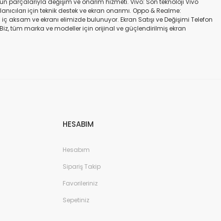
gün parçalarıyla değişim ve onarım hizmeti. Vivo: Son teknoloji Vivo
ullanıcıları için teknik destek ve ekran onarımı. Oppo & Realme:
iç aksam ve ekranı elimizde bulunuyor. Ekran Satışı ve Değişimi Telefon
. Biz, tüm marka ve modeller için orijinal ve güçlendirilmiş ekran
a iadesi mümkün değildir. Alırken ekran modeli ile cihazın modelinin
kran değişimi ve tamiri Batarya değişimi Neden Bizi Tercih Etmelisiniz?
a zarar vermeyen, uzun ömürlü parçalar kullanıyoruz. Hızlı çözüm: Ekran
tutuyoruz. Sonuç Telefonunuzun ekranı kırıldığında ya da başka bir
ibi başlıca markaların tüm modellerinde, orijinal ve farklı kalitelerde
HESABIM
Hesabım
Sipariş Takip
Favorileriniz
Sepetiniz