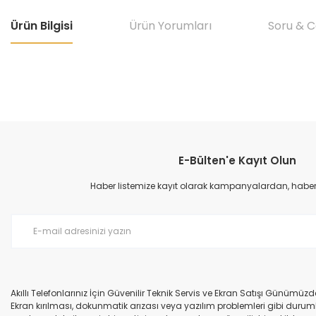
Ürün Bilgisi
Ürün Yorumları
Soru & 
Bu ürünün fiyat bilgisi, resim, ürün açıklamalarında ve diğer konular
Görüş ve önerileriniz için teşekkür ederiz.
E-Bülten'e Kayıt Olun
Ürün resmi kalitesiz, bozuk veya görüntülenemiyor.
Ürün açıklamasında eksik bilgiler bulunuyor.
Haber listemize kayıt olarak kampanyalardan, haberda
Ürün bilgilerinde hatalar bulunuyor.
Ürün fiyatı diğer sitelerden daha pahalı.
Bu ürüne benzer farklı alternatifler olmalı.
Akıllı Telefonlarınız İçin Güvenilir Teknik Servis ve Ekran Satışı Günümü
Ekran kırılması, dokunmatik arızası veya yazılım problemleri gibi durumla