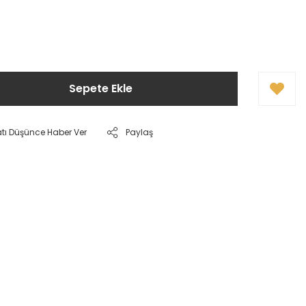
!
Sepete Ekle
atı Düşünce Haber Ver
Paylaş