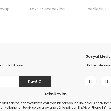
Cevap
Taksit Seçenekleri
Önerileriniz
da yetersiz gördüğünüz noktaları öneri formunu kullanarak tarafımıza il
Ürün hakkında henüz soru sorulmamış.
Bu ürüne ilk yorumu siz yapın!
Sosyal Medya 
Yorum Yaz
Soru Sor
r olabilirsiniz.
Haber listemize
Kayıt Ol
teknikevim
zde akıllı telefonlar hayatımızın ayrılmaz bir parçası haline geldi. Ancak h
r, kullanıcıları teknik servis arayışına yönlendiriyor. Biz, Vivo, iPhone, I